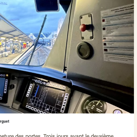
irguet
meture des portes. Trois jours avant le deuxième