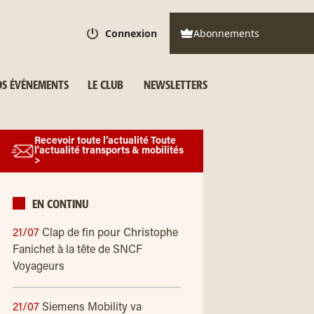
Connexion
Abonnements
S ÉVÉNEMENTS
LE CLUB
NEWSLETTERS
Recevoir toute l’actualité Toute
l'actualité transports & mobilités
>
EN CONTINU
21/07
Clap de fin pour Christophe
Fanichet à la tête de SNCF
Voyageurs
21/07
Siemens Mobility va