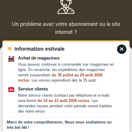
Un problème avec votre abonnement ou le site
internet ?
×
Information estivale
Contacter le service client
Gérer le consentement
Achat de magazines
Vous pouvez continuer à commander vos magazines en
Pour offrir les meilleures expériences, nous utilisons des technologies
ligne. En revanche, les expéditions des magazines
telles que les cookies pour stocker et/ou accéder aux informations des
seront suspendues
du 30 juillet au 24 août 2026
appareils. Le fait de consentir à ces technologies nous permettra de
inclus
. Les envois reprendront dès le 25 août.
traiter des données telles que le comportement de navigation ou les ID
Qui sommes-nous ?
uniques sur ce site. Le fait de ne pas consentir ou de retirer son
Service clients
Mentions légales
consentement peut avoir un effet négatif sur certaines caractéristiques
Notre service clients (contact par téléphone et e-mail)
et fonctions.
Conditions générales de
sera fermé
du 10 au 23 août 2026 inclus
. Les
demandes reçues pendant cette période seront traitées
vente et d'utilisation
dès notre retour.
Politique de
Accepter
confidentialité
Merci de votre compréhension. Nous vous souhaitons un
très bel été !
Déclaration de confidentialité