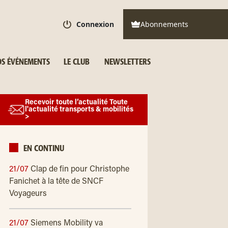
Connexion
Abonnements
S ÉVÉNEMENTS
LE CLUB
NEWSLETTERS
Recevoir toute l’actualité Toute
l'actualité transports & mobilités
>
EN CONTINU
21/07
Clap de fin pour Christophe
Fanichet à la tête de SNCF
Voyageurs
21/07
Siemens Mobility va