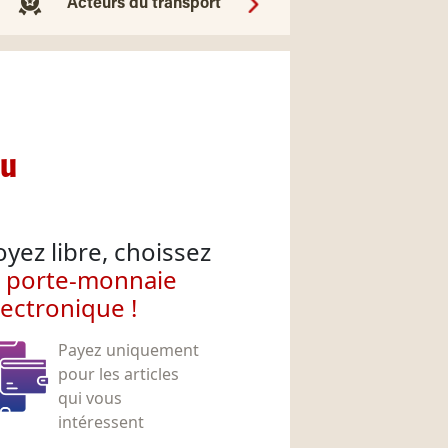
Acteurs du transport
nu
oyez libre, choissez
e porte-monnaie
lectronique !
Payez uniquement
pour les articles
qui vous
intéressent