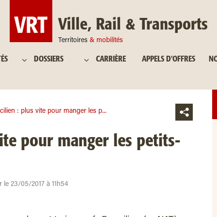
Ville, Rail & Transports
Territoires
& mobilités
TÉS
DOSSIERS
CARRIÈRE
APPELS D'OFFRES
NO
cilien : plus vite pour manger les p...
vite pour manger les petits-
ur le 23/05/2017 à 11h54