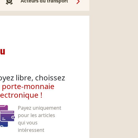
Acteurs du transport
nu
oyez libre, choissez
e porte-monnaie
lectronique !
Payez uniquement
pour les articles
qui vous
intéressent