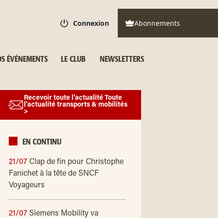
Connexion
Abonnements
S ÉVÉNEMENTS
LE CLUB
NEWSLETTERS
Recevoir toute l’actualité Toute
l'actualité transports & mobilités
>
EN CONTINU
21/07
Clap de fin pour Christophe
Fanichet à la tête de SNCF
Voyageurs
21/07
Siemens Mobility va