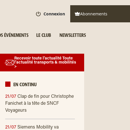
Connexion
Abonnements
S ÉVÉNEMENTS
LE CLUB
NEWSLETTERS
Recevoir toute l’actualité Toute
l'actualité transports & mobilités
>
EN CONTINU
21/07
Clap de fin pour Christophe
Fanichet à la tête de SNCF
Voyageurs
21/07
Siemens Mobility va