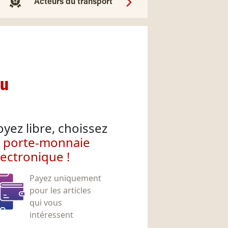
Acteurs du transport
nu
oyez libre, choissez
e porte-monnaie
lectronique !
Payez uniquement
pour les articles
qui vous
intéressent