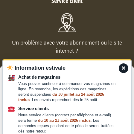
Service client
Un problème avec votre abonnement ou le site
internet ?
×
Information estivale
Contacter le service client
Gérer le consentement
Achat de magazines
Vous pouvez continuer à commander vos magazines en
Pour offrir les meilleures expériences, nous utilisons des technologies
ligne. En revanche, les expéditions des magazines
telles que les cookies pour stocker et/ou accéder aux informations des
seront suspendues
du 30 juillet au 24 août 2026
appareils. Le fait de consentir à ces technologies nous permettra de
inclus
. Les envois reprendront dès le 25 août.
traiter des données telles que le comportement de navigation ou les ID
Qui sommes-nous ?
uniques sur ce site. Le fait de ne pas consentir ou de retirer son
Service clients
Mentions légales
consentement peut avoir un effet négatif sur certaines caractéristiques
Notre service clients (contact par téléphone et e-mail)
et fonctions.
Conditions générales de
sera fermé
du 10 au 23 août 2026 inclus
. Les
demandes reçues pendant cette période seront traitées
vente et d'utilisation
dès notre retour.
Politique de