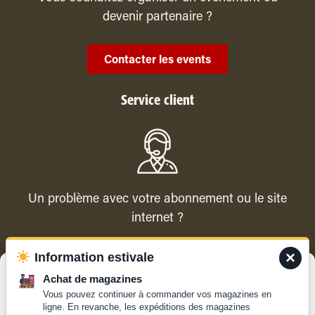
devenir partenaire ?
Contacter les events
Service client
Un problème avec votre abonnement ou le site
internet ?
×
Information estivale
Contacter le service client
Gérer le consentement
Achat de magazines
Vous pouvez continuer à commander vos magazines en
Pour offrir les meilleures expériences, nous utilisons des technologies
ligne. En revanche, les expéditions des magazines
telles que les cookies pour stocker et/ou accéder aux informations des