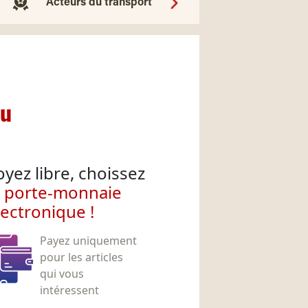
Acteurs du transport
nu
oyez libre, choissez
e porte-monnaie
lectronique !
Payez uniquement
pour les articles
qui vous
intéressent