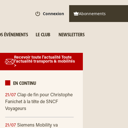
Connexion
Abonnements
S ÉVÉNEMENTS
LE CLUB
NEWSLETTERS
Recevoir toute l’actualité Toute
l'actualité transports & mobilités
>
EN CONTINU
21/07
Clap de fin pour Christophe
Fanichet à la tête de SNCF
Voyageurs
21/07
Siemens Mobility va