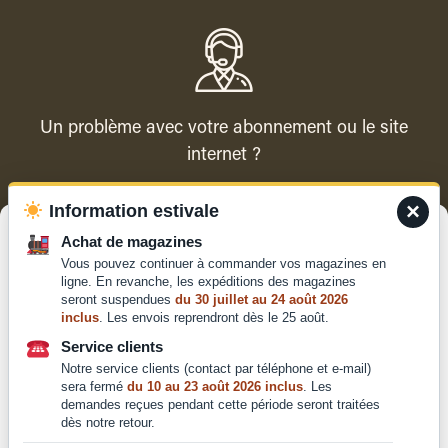
Un problème avec votre abonnement ou le site
internet ?
×
Information estivale
Contacter le service client
Gérer le consentement
Achat de magazines
Vous pouvez continuer à commander vos magazines en
Pour offrir les meilleures expériences, nous utilisons des technologies
ligne. En revanche, les expéditions des magazines
telles que les cookies pour stocker et/ou accéder aux informations des
seront suspendues
du 30 juillet au 24 août 2026
appareils. Le fait de consentir à ces technologies nous permettra de
inclus
. Les envois reprendront dès le 25 août.
traiter des données telles que le comportement de navigation ou les ID
Qui sommes-nous ?
uniques sur ce site. Le fait de ne pas consentir ou de retirer son
Service clients
Mentions légales
consentement peut avoir un effet négatif sur certaines caractéristiques
Notre service clients (contact par téléphone et e-mail)
et fonctions.
Conditions générales de
sera fermé
du 10 au 23 août 2026 inclus
. Les
demandes reçues pendant cette période seront traitées
vente et d'utilisation
dès notre retour.
Politique de
Accepter