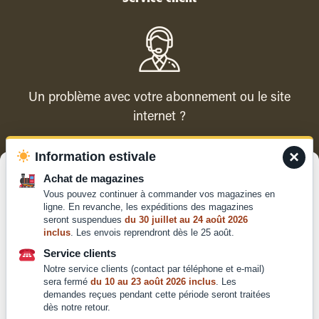
Un problème avec votre abonnement ou le site
internet ?
×
Information estivale
Contacter le service client
Gérer le consentement
Achat de magazines
Vous pouvez continuer à commander vos magazines en
Pour offrir les meilleures expériences, nous utilisons des technologies
ligne. En revanche, les expéditions des magazines
telles que les cookies pour stocker et/ou accéder aux informations des
seront suspendues
du 30 juillet au 24 août 2026
appareils. Le fait de consentir à ces technologies nous permettra de
inclus
. Les envois reprendront dès le 25 août.
traiter des données telles que le comportement de navigation ou les ID
Qui sommes-nous ?
uniques sur ce site. Le fait de ne pas consentir ou de retirer son
Service clients
Mentions légales
consentement peut avoir un effet négatif sur certaines caractéristiques
Notre service clients (contact par téléphone et e-mail)
et fonctions.
Conditions générales de
sera fermé
du 10 au 23 août 2026 inclus
. Les
vente et d'utilisation
demandes reçues pendant cette période seront traitées
dès notre retour.
Politique de