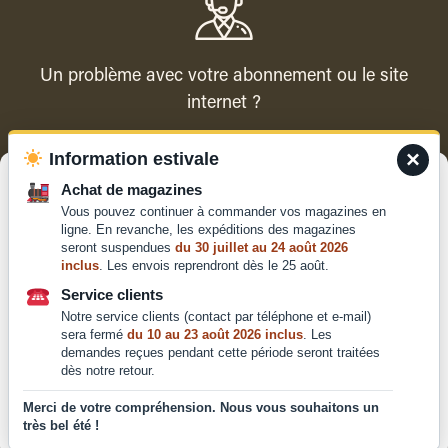
Un problème avec votre abonnement ou le site
internet ?
×
Information estivale
Contacter le service client
Gérer le consentement
Achat de magazines
Vous pouvez continuer à commander vos magazines en
Pour offrir les meilleures expériences, nous utilisons des technologies
ligne. En revanche, les expéditions des magazines
telles que les cookies pour stocker et/ou accéder aux informations des
seront suspendues
du 30 juillet au 24 août 2026
appareils. Le fait de consentir à ces technologies nous permettra de
inclus
. Les envois reprendront dès le 25 août.
traiter des données telles que le comportement de navigation ou les ID
Qui sommes-nous ?
uniques sur ce site. Le fait de ne pas consentir ou de retirer son
Service clients
Mentions légales
consentement peut avoir un effet négatif sur certaines caractéristiques
Notre service clients (contact par téléphone et e-mail)
et fonctions.
Conditions générales de
sera fermé
du 10 au 23 août 2026 inclus
. Les
vente et d'utilisation
demandes reçues pendant cette période seront traitées
dès notre retour.
Politique de
Accepter
confidentialité
Merci de votre compréhension. Nous vous souhaitons un
très bel été !
Déclaration de confidentialité