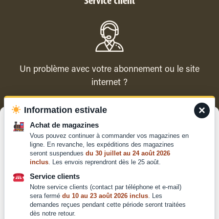
Service client
Un problème avec votre abonnement ou le site
internet ?
×
Information estivale
Contacter le service client
Gérer le consentement
Achat de magazines
Vous pouvez continuer à commander vos magazines en
Pour offrir les meilleures expériences, nous utilisons des technologies
ligne. En revanche, les expéditions des magazines
telles que les cookies pour stocker et/ou accéder aux informations des
seront suspendues
du 30 juillet au 24 août 2026
appareils. Le fait de consentir à ces technologies nous permettra de
inclus
. Les envois reprendront dès le 25 août.
traiter des données telles que le comportement de navigation ou les ID
Qui sommes-nous ?
uniques sur ce site. Le fait de ne pas consentir ou de retirer son
Service clients
Mentions légales
consentement peut avoir un effet négatif sur certaines caractéristiques
Notre service clients (contact par téléphone et e-mail)
et fonctions.
Conditions générales de
sera fermé
du 10 au 23 août 2026 inclus
. Les
vente et d'utilisation
demandes reçues pendant cette période seront traitées
dès notre retour.
Politique de