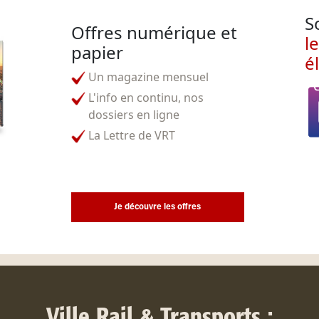
S
Offres numérique et
l
papier
é
Un magazine mensuel
L'info en continu, nos
dossiers en ligne
La Lettre de VRT
Je découvre les offres
Ville Rail & Transports :