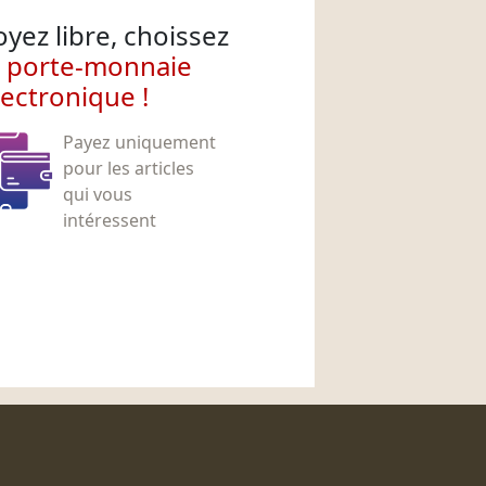
oyez libre, choissez
e porte-monnaie
lectronique !
Payez uniquement
pour les articles
qui vous
intéressent