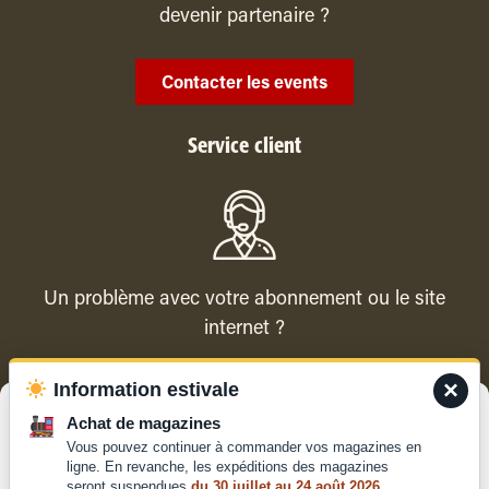
devenir partenaire ?
Contacter les events
Service client
Un problème avec votre abonnement ou le site
internet ?
×
Information estivale
Contacter le service client
Gérer le consentement
Achat de magazines
Vous pouvez continuer à commander vos magazines en
Pour offrir les meilleures expériences, nous utilisons des technologies
ligne. En revanche, les expéditions des magazines
telles que les cookies pour stocker et/ou accéder aux informations des
seront suspendues
du 30 juillet au 24 août 2026