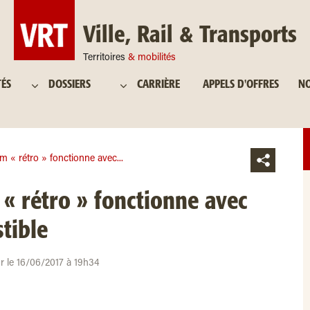
Ville, Rail & Transports
Territoires
& mobilités
TÉS
DOSSIERS
CARRIÈRE
APPELS D'OFFRES
NO
m « rétro » fonctionne avec...
« rétro » fonctionne avec
tible
ur le 16/06/2017 à 19h34