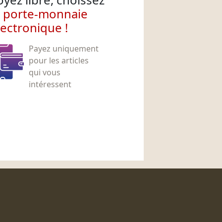
e porte-monnaie
lectronique !
Payez uniquement
pour les articles
qui vous
intéressent