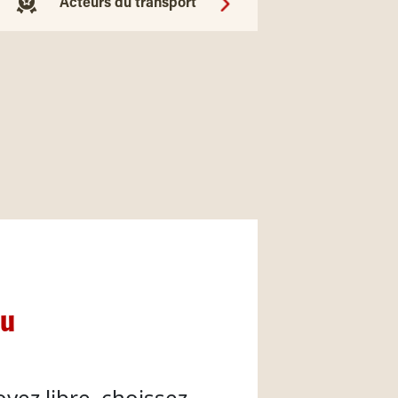
Acteurs du transport
nu
oyez libre, choissez