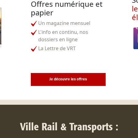
Offres numérique et
l
papier
é
Un magazine mensuel
L'info en continu, nos
dossiers en ligne
La Lettre de VRT
Je découvre les offres
Ville Rail & Transports :