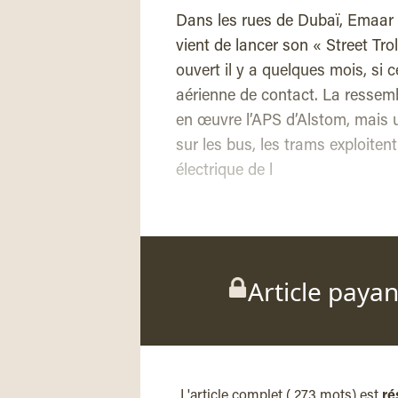
Dans les rues de Dubaï, Emaar 
vient de lancer son « Street Tr
ouvert il y a quelques mois, si 
aérienne de contact. La ressemb
en œuvre l’APS d’Alstom, mais u
sur les bus, les trams exploitent 
électrique de l
Article paya
L'article complet ( 273 mots) est
ré