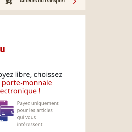
Acteurs du transport
nu
oyez libre, choissez
e porte-monnaie
lectronique !
Payez uniquement
pour les articles
qui vous
intéressent