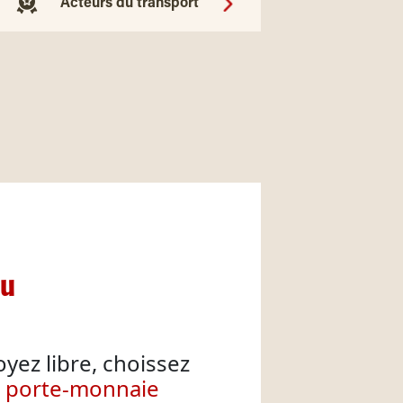
Acteurs du transport
nu
oyez libre, choissez
e porte-monnaie