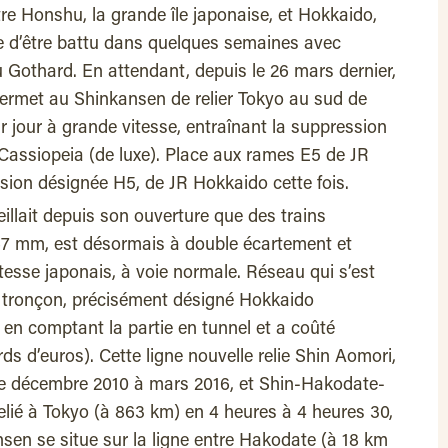
e Honshu, la grande île japonaise, et Hokkaido,
se d’être battu dans quelques semaines avec
u Gothard. En attendant, depuis le 26 mars dernier,
permet au Shinkansen de relier Tokyo au sud de
r jour à grande vitesse, entraînant la suppression
 Cassiopeia (de luxe). Place aux rames E5 de JR
rsion désignée H5, de JR Hokkaido cette fois.
illait depuis son ouverture que des trains
067 mm, est désormais à double écartement et
esse japonais, à voie normale. Réseau qui s’est
u tronçon, précisément désigné Hokkaido
 en comptant la partie en tunnel et a coûté
rds d’euros). Cette ligne nouvelle relie Shin Aomori,
e décembre 2010 à mars 2016, et Shin-Hakodate-
Relié à Tokyo (à 863 km) en 4 heures à 4 heures 30,
sen se situe sur la ligne entre Hakodate (à 18 km