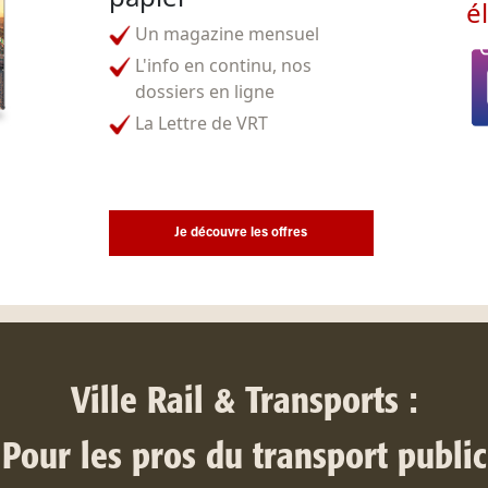
é
Un magazine mensuel
L'info en continu, nos
dossiers en ligne
La Lettre de VRT
Je découvre les offres
Ville Rail & Transports :
Pour les pros du transport public