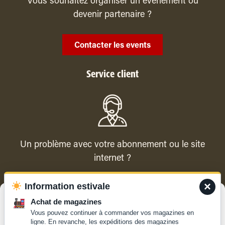
Vous souhaitez organiser un évenement ou
devenir partenaire ?
Contacter les events
Service client
Un problème avec votre abonnement ou le site
internet ?
×
Information estivale
Contacter le service client
Gérer le consentement
Achat de magazines
Vous pouvez continuer à commander vos magazines en
Pour offrir les meilleures expériences, nous utilisons des technologies
ligne. En revanche, les expéditions des magazines
telles que les cookies pour stocker et/ou accéder aux informations des