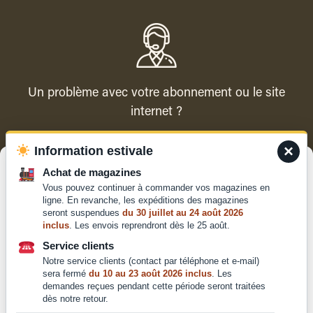
Un problème avec votre abonnement ou le site
internet ?
×
Information estivale
Contacter le service client
Gérer le consentement
Achat de magazines
Vous pouvez continuer à commander vos magazines en
Pour offrir les meilleures expériences, nous utilisons des technologies
ligne. En revanche, les expéditions des magazines
telles que les cookies pour stocker et/ou accéder aux informations des
seront suspendues
du 30 juillet au 24 août 2026
appareils. Le fait de consentir à ces technologies nous permettra de
inclus
. Les envois reprendront dès le 25 août.
traiter des données telles que le comportement de navigation ou les ID
Qui sommes-nous ?
uniques sur ce site. Le fait de ne pas consentir ou de retirer son
Service clients
Mentions légales
consentement peut avoir un effet négatif sur certaines caractéristiques
Notre service clients (contact par téléphone et e-mail)
et fonctions.
Conditions générales de
sera fermé
du 10 au 23 août 2026 inclus
. Les
vente et d'utilisation
demandes reçues pendant cette période seront traitées
dès notre retour.
Politique de