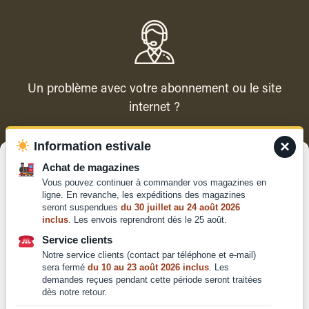
Un problème avec votre abonnement ou le site
internet ?
×
Information estivale
Contacter le service client
Gérer le consentement
Achat de magazines
Vous pouvez continuer à commander vos magazines en
Pour offrir les meilleures expériences, nous utilisons des technologies
ligne. En revanche, les expéditions des magazines
telles que les cookies pour stocker et/ou accéder aux informations des
seront suspendues
du 30 juillet au 24 août 2026
appareils. Le fait de consentir à ces technologies nous permettra de
inclus
. Les envois reprendront dès le 25 août.
traiter des données telles que le comportement de navigation ou les ID
Qui sommes-nous ?
uniques sur ce site. Le fait de ne pas consentir ou de retirer son
Service clients
Mentions légales
consentement peut avoir un effet négatif sur certaines caractéristiques
Notre service clients (contact par téléphone et e-mail)
et fonctions.
Conditions générales de
sera fermé
du 10 au 23 août 2026 inclus
. Les
vente et d'utilisation
demandes reçues pendant cette période seront traitées
dès notre retour.
Politique de
Accepter