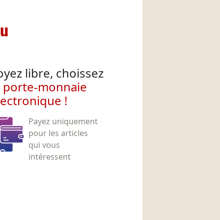
nu
oyez libre, choissez
e porte-monnaie
lectronique !
Payez uniquement
pour les articles
qui vous
intéressent