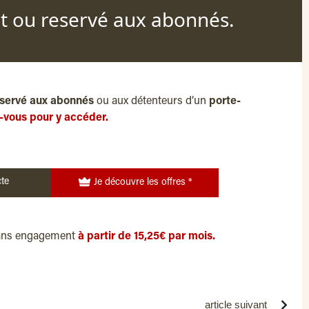
nt ou reservé aux abonnés.
servé aux abonnés
ou aux détenteurs d’un
porte-
-vous pour y accéder.
te
Je découvre les offres *
ans engagement
à partir de 15,25€ par mois.
article suivant