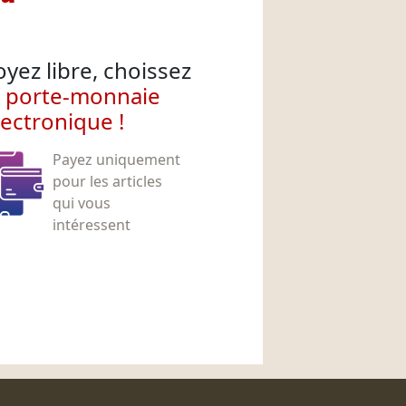
oyez libre, choissez
e porte-monnaie
lectronique !
Payez uniquement
pour les articles
qui vous
intéressent