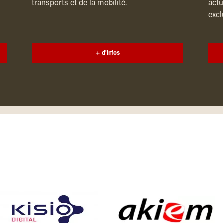
transports et de la mobilité.
actu
excl
+ d'infos