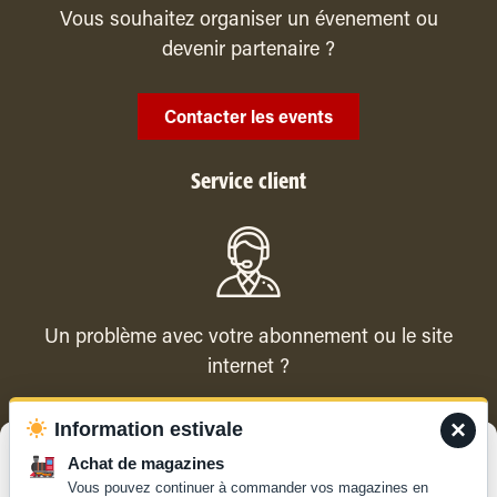
Vous souhaitez organiser un évenement ou
devenir partenaire ?
Contacter les events
Service client
Un problème avec votre abonnement ou le site
internet ?
×
Information estivale
Contacter le service client
Gérer le consentement
Achat de magazines
Vous pouvez continuer à commander vos magazines en
Pour offrir les meilleures expériences, nous utilisons des technologies