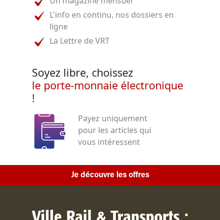
Un magazine mensuel
L'info en continu, nos dossiers en
ligne
La Lettre de VRT
Soyez libre, choissez
le porte-monnaie électronique
!
Payez uniquement
pour les articles qui
vous intéressent
Je découvre les offres
Ville Rail & Transports :