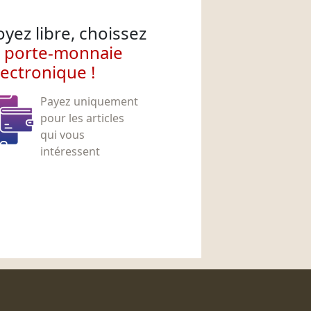
oyez libre, choissez
e porte-monnaie
lectronique !
Payez uniquement
pour les articles
qui vous
intéressent