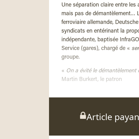
Une séparation claire entre les
mais pas de démantèlement… Le
ferroviaire allemande, Deutsche
syndicats en entérinant la propo
indépendante, baptisée InfraGO
Service (gares), chargé de «
ser
groupe.
«
On a évité le démantèlement
Martin Burkert, le patron
Article paya