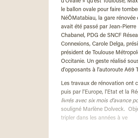
d’Ovalie » qu’est Toulouse, Ma
le ballon ovale pour faire tomber
NéÔMatabiau, la gare rénovée de
avait été passé par Jean-Pier
Chabanel, PDG de SNCF Réseau
Connexions, Carole Delga, prés
président de Toulouse Métropole
Occitanie. Un geste réalisé so
d’opposants à l’autoroute A69 
Les travaux de rénovation ont 
puis par l’Europe, l’Etat et la 
livrés avec six mois d’avance p
souligné Marlène Dolveck. Object
tripler dans les années à ve