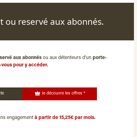
nt ou reservé aux abonnés.
servé aux abonnés
ou aux détenteurs d’un
porte-
-vous pour y accéder.
te
Je découvre les offres *
ans engagement
à partir de 15,25€ par mois.