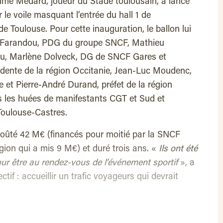
xime Médard, joueur du Stade toulousain, a lancé
 le voile masquant l’entrée du hall 1 de
 Toulouse. Pour cette inauguration, le ballon lui
re Farandou, PDG du groupe SNCF, Mathieu
, Marlène Dolveck, DG de SNCF Gares et
idente de la région Occitanie, Jean-Luc Moudenc,
 et Pierre-André Durand, préfet de la région
us les huées de manifestants CGT et Sud et
Toulouse-Castres.
coûté 42 M€ (financés pour moitié par la SNCF
Région qui a mis 9 M€) et duré trois ans. «
Ils ont été
our être au rendez-vous de l’événement sportif
», a
if : accueillir un trafic voyageurs qui devrait