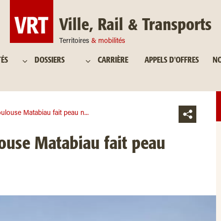
Ville, Rail & Transports
Territoires
& mobilités
TÉS
DOSSIERS
CARRIÈRE
APPELS D'OFFRES
NO
ulouse Matabiau fait peau n...
ouse Matabiau fait peau