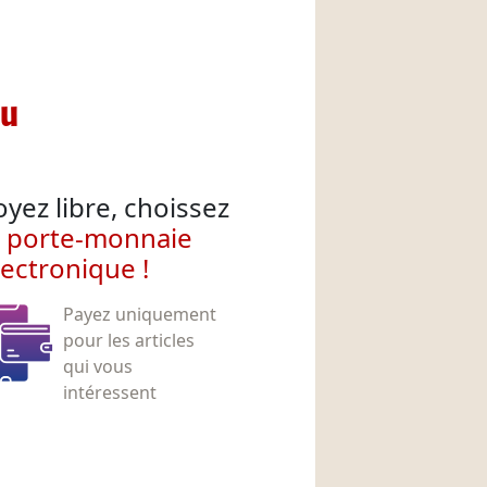
nu
oyez libre, choissez
e porte-monnaie
lectronique !
Payez uniquement
pour les articles
qui vous
intéressent