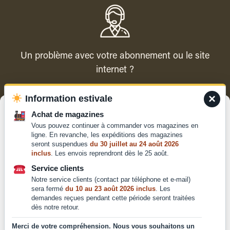
Un problème avec votre abonnement ou le site
internet ?
×
Information estivale
Contacter le service client
Gérer le consentement
Achat de magazines
Vous pouvez continuer à commander vos magazines en
Pour offrir les meilleures expériences, nous utilisons des technologies
ligne. En revanche, les expéditions des magazines
telles que les cookies pour stocker et/ou accéder aux informations des
seront suspendues
du 30 juillet au 24 août 2026
appareils. Le fait de consentir à ces technologies nous permettra de
inclus
. Les envois reprendront dès le 25 août.
traiter des données telles que le comportement de navigation ou les ID
Qui sommes-nous ?
uniques sur ce site. Le fait de ne pas consentir ou de retirer son
Service clients
Mentions légales
consentement peut avoir un effet négatif sur certaines caractéristiques
Notre service clients (contact par téléphone et e-mail)
et fonctions.
Conditions générales de
sera fermé
du 10 au 23 août 2026 inclus
. Les
vente et d'utilisation
demandes reçues pendant cette période seront traitées
dès notre retour.
Politique de
Accepter
confidentialité
Merci de votre compréhension. Nous vous souhaitons un