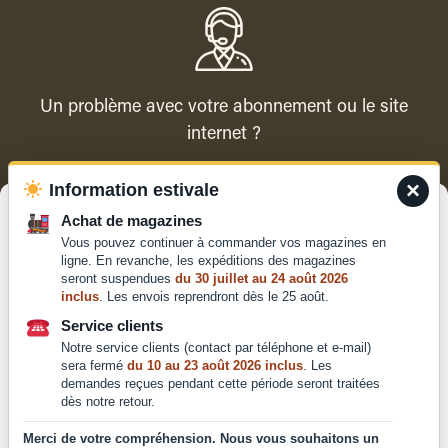
Un problème avec votre abonnement ou le site
internet ?
×
Information estivale
Contacter le service client
Gérer le consentement
Achat de magazines
Vous pouvez continuer à commander vos magazines en
Pour offrir les meilleures expériences, nous utilisons des technologies
ligne. En revanche, les expéditions des magazines
telles que les cookies pour stocker et/ou accéder aux informations des
seront suspendues
du 30 juillet au 24 août 2026
appareils. Le fait de consentir à ces technologies nous permettra de
inclus
. Les envois reprendront dès le 25 août.
traiter des données telles que le comportement de navigation ou les ID
Qui sommes-nous ?
uniques sur ce site. Le fait de ne pas consentir ou de retirer son
Service clients
Mentions légales
consentement peut avoir un effet négatif sur certaines caractéristiques
Notre service clients (contact par téléphone et e-mail)
et fonctions.
Conditions générales de
sera fermé
du 10 au 23 août 2026 inclus
. Les
demandes reçues pendant cette période seront traitées
vente et d'utilisation
dès notre retour.
Politique de
Accepter
confidentialité
Merci de votre compréhension. Nous vous souhaitons un