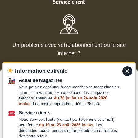
Service client
Un problème avec votre abonnement ou le site
internet ?
×
Information estivale
Contacter le service client
Gérer le consentement
Achat de magazines
Vous pouvez continuer à commander vos magazines en
Pour offrir les meilleures expériences, nous utilisons des technologies
ligne. En revanche, les expéditions des magazines
telles que les cookies pour stocker et/ou accéder aux informations des
seront suspendues
du 30 juillet au 24 août 2026
appareils. Le fait de consentir à ces technologies nous permettra de
inclus
. Les envois reprendront dès le 25 août.
traiter des données telles que le comportement de navigation ou les ID
Qui sommes-nous ?
uniques sur ce site. Le fait de ne pas consentir ou de retirer son
Service clients
Mentions légales
consentement peut avoir un effet négatif sur certaines caractéristiques
Notre service clients (contact par téléphone et e-mail)
et fonctions.
Conditions générales de
sera fermé
du 10 au 23 août 2026 inclus
. Les
demandes reçues pendant cette période seront traitées
vente et d'utilisation
dès notre retour.