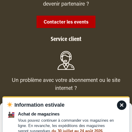
devenir partenaire ?
Contacter les events
Service client
Un problème avec votre abonnement ou le site
internet ?
×
Information estivale
Contacter le service client
Gérer le consentement
Achat de magazines
Vous pouvez continuer à commander vos magazines en
Pour offrir les meilleures expériences, nous utilisons des technologies
ligne. En revanche, les expéditions des magazines
telles que les cookies pour stocker et/ou accéder aux informations des
seront suspendues
du 30 juillet au 24 août 2026