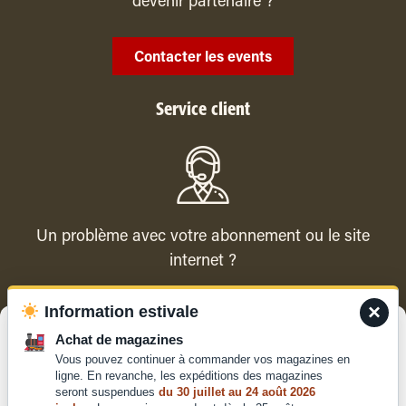
devenir partenaire ?
Contacter les events
Service client
Un problème avec votre abonnement ou le site
internet ?
×
Information estivale
Contacter le service client
Gérer le consentement
Achat de magazines
Vous pouvez continuer à commander vos magazines en
Pour offrir les meilleures expériences, nous utilisons des technologies
ligne. En revanche, les expéditions des magazines
telles que les cookies pour stocker et/ou accéder aux informations des
seront suspendues
du 30 juillet au 24 août 2026
appareils. Le fait de consentir à ces technologies nous permettra de