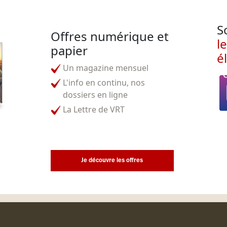
S
Offres numérique et
l
papier
é
Un magazine mensuel
L'info en continu, nos
dossiers en ligne
La Lettre de VRT
Je découvre les offres