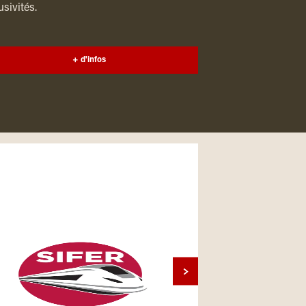
usivités.
+ d'infos