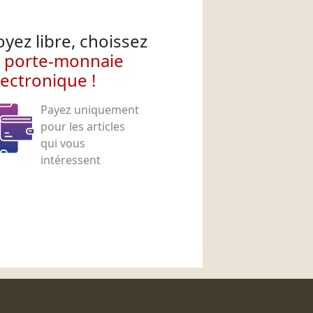
oyez libre, choissez
e porte-monnaie
lectronique !
Payez uniquement
pour les articles
qui vous
intéressent