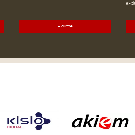
excl
+ d'infos