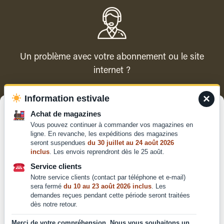
Un problème avec votre abonnement ou le site
internet ?
×
Information estivale
Contacter le service client
Gérer le consentement
Achat de magazines
Vous pouvez continuer à commander vos magazines en
Pour offrir les meilleures expériences, nous utilisons des technologies
ligne. En revanche, les expéditions des magazines
telles que les cookies pour stocker et/ou accéder aux informations des
seront suspendues
du 30 juillet au 24 août 2026
appareils. Le fait de consentir à ces technologies nous permettra de
inclus
. Les envois reprendront dès le 25 août.
traiter des données telles que le comportement de navigation ou les ID
Qui sommes-nous ?
uniques sur ce site. Le fait de ne pas consentir ou de retirer son
Service clients
Mentions légales
consentement peut avoir un effet négatif sur certaines caractéristiques
Notre service clients (contact par téléphone et e-mail)
et fonctions.
Conditions générales de
sera fermé
du 10 au 23 août 2026 inclus
. Les
vente et d'utilisation
demandes reçues pendant cette période seront traitées
dès notre retour.
Politique de
Accepter
confidentialité
Merci de votre compréhension. Nous vous souhaitons un