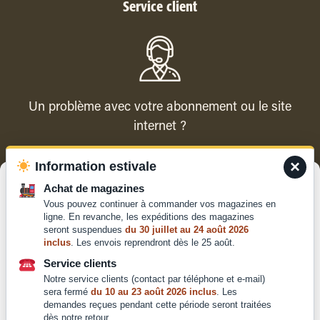
Service client
Un problème avec votre abonnement ou le site
internet ?
×
Information estivale
Contacter le service client
Gérer le consentement
Achat de magazines
Vous pouvez continuer à commander vos magazines en
Pour offrir les meilleures expériences, nous utilisons des technologies
ligne. En revanche, les expéditions des magazines
telles que les cookies pour stocker et/ou accéder aux informations des
seront suspendues
du 30 juillet au 24 août 2026
appareils. Le fait de consentir à ces technologies nous permettra de
inclus
. Les envois reprendront dès le 25 août.
traiter des données telles que le comportement de navigation ou les ID
Qui sommes-nous ?
uniques sur ce site. Le fait de ne pas consentir ou de retirer son
Service clients
Mentions légales
consentement peut avoir un effet négatif sur certaines caractéristiques
Notre service clients (contact par téléphone et e-mail)
et fonctions.
Conditions générales de
sera fermé
du 10 au 23 août 2026 inclus
. Les
vente et d'utilisation
demandes reçues pendant cette période seront traitées
dès notre retour.