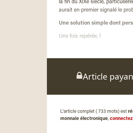
la fin du XIXe siècle, particuliè
aurait en premier signalé le pr
Une solution simple dont pers
Une fois repérée, l
Article paya
L'article complet ( 733 mots) est
ré
monnaie électronique
,
connectez