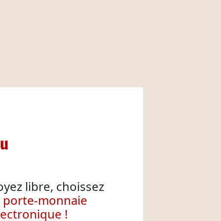
nu
oyez libre, choissez
e porte-monnaie
lectronique !