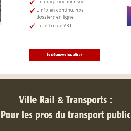
Un magazine mensuel
L'info en continu, nos
dossiers en ligne
La Lettre de VRT
Je découvre les offres
Ville Rail & Transports :
Pour les pros du transport public