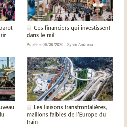
barot
Ces financiers qui investissent
rir
dans le rail
Publié le 09/06/2026 - Sylvie Andreau
ouveau
Les liaisons transfrontalières,
du
maillons faibles de l’Europe du
train