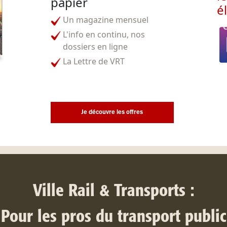
papier
é
Un magazine mensuel
L'info en continu, nos
dossiers en ligne
La Lettre de VRT
Je découvre les offres
Ville Rail & Transports :
Pour les pros du transport public