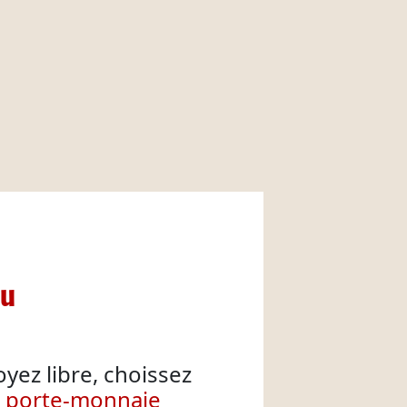
nu
oyez libre, choissez
e porte-monnaie