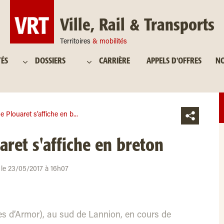
Ville, Rail & Transports
Territoires
& mobilités
TÉS
DOSSIERS
CARRIÈRE
APPELS D'OFFRES
NO
e Plouaret s’affiche en b...
aret s'affiche en breton
r le 23/05/2017 à 16h07
s d’Armor), au sud de Lannion, en cours de