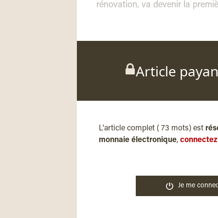
rénovation, va devenir la prem
Article paya
L'article complet ( 73 mots) est
rés
monnaie électronique
,
connectez
Je me connec