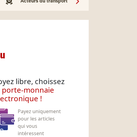
Acteurs du transport
nu
oyez libre, choissez
e porte-monnaie
lectronique !
Payez uniquement
pour les articles
qui vous
intéressent