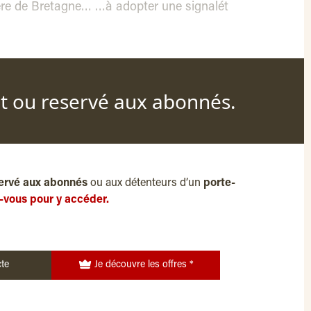
ière de Bretagne… …à adopter une signalét
nt ou reservé aux abonnés.
ervé aux abonnés
ou aux détenteurs d’un
porte-
-vous pour y accéder.
te
Je découvre les offres *