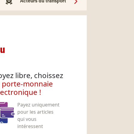
Acteurs du transport
nu
oyez libre, choissez
e porte-monnaie
lectronique !
Payez uniquement
pour les articles
qui vous
intéressent