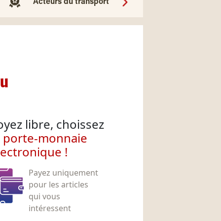
Acteurs du transport
nu
oyez libre, choissez
e porte-monnaie
lectronique !
Payez uniquement
pour les articles
qui vous
intéressent