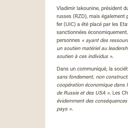
Vladimir Iakounine, président d
russes (RZD), mais également p
fer (UIC) a été placé par les Et
sanctionnées économiquement. Se
personnes
« ayant des ressourc
un soutien matériel au leadersh
soutien à ces individus »
.
Dans un communiqué, la socié
sans fondement, non constructi
coopération économique dans le 
de Russie et des USA »
. Les C
évidemment des conséquences n
pays »
.