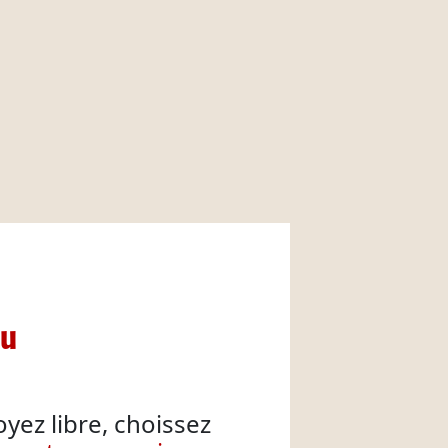
nu
oyez libre, choissez