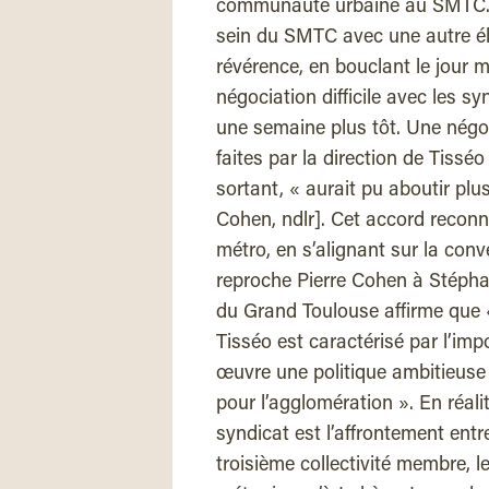
communauté urbaine au SMTC. 
sein du SMTC avec une autre él
révérence, en bouclant le jour 
négociation difficile avec les s
une semaine plus tôt. Une négo
faites par la direction de Tissé
sortant, « aurait pu aboutir plu
Cohen, ndlr]. Cet accord reconnaî
métro, en s’alignant sur la conve
reproche Pierre Cohen à Stéph
du Grand Toulouse affirme que « 
Tisséo est caractérisé par l’imp
œuvre une politique ambitieus
pour l’agglomération ». En réali
syndicat est l’affrontement entr
troisième collectivité membre, l