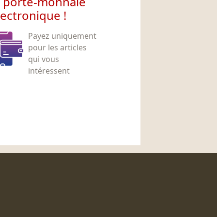
e porte-monnaie
lectronique !
Payez uniquement
pour les articles
qui vous
intéressent