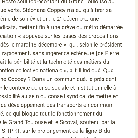
Resté seul représentant du Grand Toulouse au
ue verte, Stéphane Coppey n’a eu qu’à tirer sa
même de son éviction, le 21 décembre, une
yndicats, mettant fin à une grève du métro démarrée
ciation « appuyée sur les bases des propositions
o dès le mardi 16 décembre », qui, selon le président
s rapidement, sans ingérence extérieure [de Pierre
t la pénibilité et la technicité des métiers du
ntion collective nationale », a-t-il indiqué. Que
ane Coppey ? Dans un communiqué, le président
le contexte de crise sociale et institutionnelle à
ossibilité au sein du conseil syndical de mettre en
e de développement des transports en commun
té, ce qui bloque tout le fonctionnement du
e le Grand Toulouse et le Sicoval, soutenu par la
e SITPRT, sur le prolongement de la ligne B du