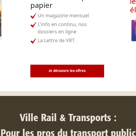
l
papier
é
Un magazine mensuel
L'info en continu, nos
dossiers en ligne
La Lettre de VRT
Je découvre les offres
Ville Rail & Transports :
Pour les pros du transport public