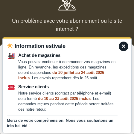
Un problème avec votre abonnement ou le site
internet ?
×
Information estivale
Contacter le service client
Gérer le consentement
Achat de magazines
Vous pouvez continuer à commander vos magazines en
Pour offrir les meilleures expériences, nous utilisons des technologies
ligne. En revanche, les expéditions des magazines
telles que les cookies pour stocker et/ou accéder aux informations des
seront suspendues
du 30 juillet au 24 août 2026
appareils. Le fait de consentir à ces technologies nous permettra de
inclus
. Les envois reprendront dès le 25 août.
traiter des données telles que le comportement de navigation ou les ID
Qui sommes-nous ?
uniques sur ce site. Le fait de ne pas consentir ou de retirer son
Service clients
Mentions légales
consentement peut avoir un effet négatif sur certaines caractéristiques
Notre service clients (contact par téléphone et e-mail)
et fonctions.
Conditions générales de
sera fermé
du 10 au 23 août 2026 inclus
. Les
vente et d'utilisation
demandes reçues pendant cette période seront traitées
dès notre retour.
Politique de
Accepter
confidentialité
Merci de votre compréhension. Nous vous souhaitons un
très bel été !
Déclaration de confidentialité