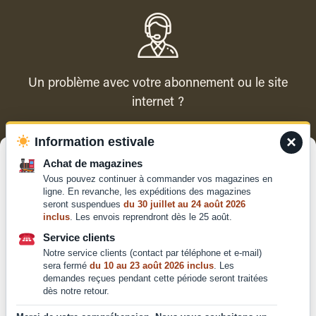
Un problème avec votre abonnement ou le site
internet ?
×
Information estivale
Contacter le service client
Gérer le consentement
Achat de magazines
Vous pouvez continuer à commander vos magazines en
Pour offrir les meilleures expériences, nous utilisons des technologies
ligne. En revanche, les expéditions des magazines
telles que les cookies pour stocker et/ou accéder aux informations des
seront suspendues
du 30 juillet au 24 août 2026
appareils. Le fait de consentir à ces technologies nous permettra de
inclus
. Les envois reprendront dès le 25 août.
traiter des données telles que le comportement de navigation ou les ID
Qui sommes-nous ?
uniques sur ce site. Le fait de ne pas consentir ou de retirer son
Service clients
Mentions légales
consentement peut avoir un effet négatif sur certaines caractéristiques
Notre service clients (contact par téléphone et e-mail)
et fonctions.
Conditions générales de
sera fermé
du 10 au 23 août 2026 inclus
. Les
demandes reçues pendant cette période seront traitées
vente et d'utilisation
dès notre retour.
Politique de
Accepter
confidentialité