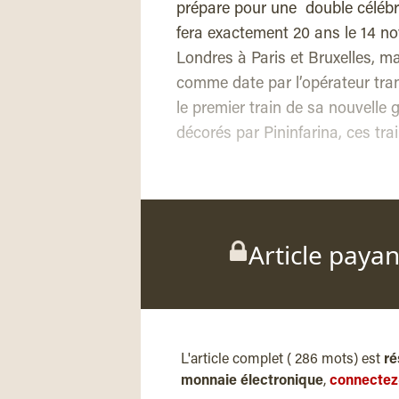
prépare pour une double célébr
fera exactement 20 ans le 14 no
Londres à Paris et Bruxelles, ma
comme date par l’opérateur tra
le premier train de sa nouvelle
décorés par Pininfarina, ces tra
Article paya
L'article complet ( 286 mots) est
ré
monnaie électronique
,
connectez