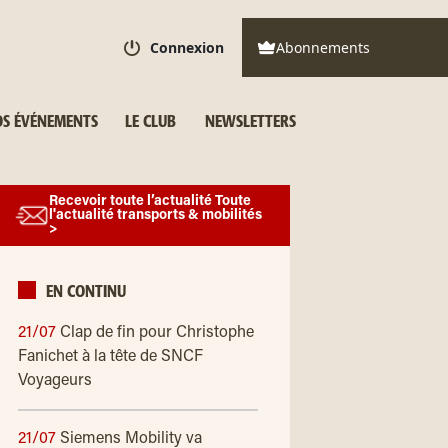
Connexion
Abonnements
S ÉVÉNEMENTS
LE CLUB
NEWSLETTERS
Recevoir toute l’actualité Toute
l'actualité transports & mobilités
>
EN CONTINU
21/07
Clap de fin pour Christophe
Fanichet à la tête de SNCF
Voyageurs
21/07
Siemens Mobility va