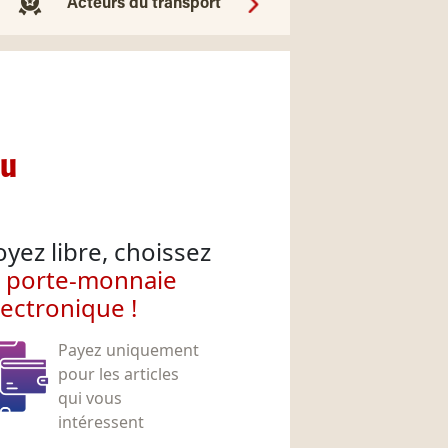
Acteurs du transport
nu
oyez libre, choissez
e porte-monnaie
lectronique !
Payez uniquement
pour les articles
qui vous
intéressent