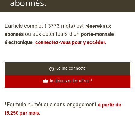
abonnés.
L'article complet ( 3773 mots) est
réservé aux
ou aux détenteurs d’un
abonnés
porte-monnaie
,
électronique
connectez-vous pour y accéder.
Je me connecte
Je découvre les offres *
*Formule numérique sans engagement
à partir de
15,25€ par mois.