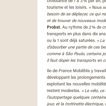
croissance de 1 à 3 % par an, p
tourisme et les loisirs.
« Nous s
besoin de se déplacer, ce qui 
et de trouver de nouveaux mode
Probst
. Au rythme de 2 % de c
transports en plus dans dix ans
ou la 1 sont déjà saturées.
« La
d’absorber une partie de ces bes
comme à São Paulo, certains jour
il faut doper les transports en
Ile-de-France Mobilités y trava
développant les prolongements d
exploitant les nouvelles mobil
restent modestes.
« Le vélo, ce
l’autopartage quelques centaine
jour, et la trottinette électriq