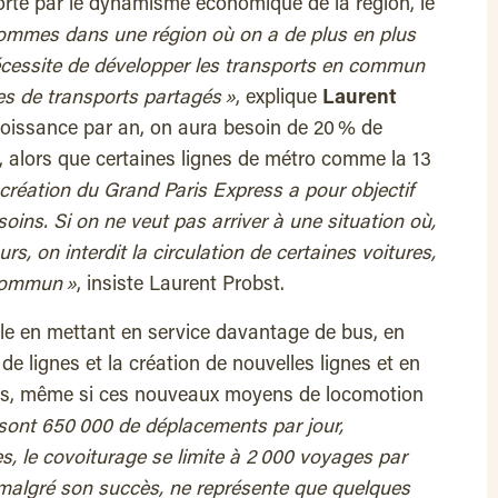
orté par le dynamisme économique de la région, le
ommes dans une région où on a de plus en plus
nécessite de développer les transports en commun
s de transports partagés »
, explique
Laurent
roissance par an, on aura besoin de 20 % de
, alors que certaines lignes de métro comme la 13
 création du Grand Paris Express a pour objectif
oins. Si on ne veut pas arriver à une situation où,
s, on interdit la circulation de certaines voitures,
 commun »
, insiste Laurent Probst.
ille en mettant en service davantage de bus, en
e lignes et la création de nouvelles lignes et en
ités, même si ces nouveaux moyens de locomotion
 sont 650 000 de déplacements par jour,
s, le covoiturage se limite à 2 000 voyages par
ue, malgré son succès, ne représente que quelques