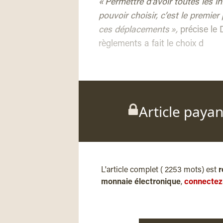
« Permettre d’avoir toutes les i
pouvoir choisir, c’est le premie
ces déplacements »,
précise le 
règlements a fait le choix d
Article paya
L'article complet ( 2253 mots) est
r
monnaie électronique
,
connectez