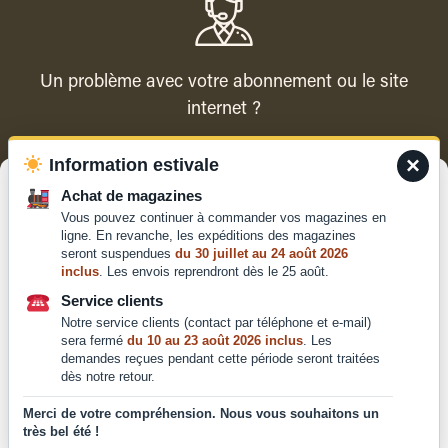
Un problème avec votre abonnement ou le site
internet ?
×
Information estivale
Contacter le service client
Gérer le consentement
Achat de magazines
Vous pouvez continuer à commander vos magazines en
Pour offrir les meilleures expériences, nous utilisons des technologies
ligne. En revanche, les expéditions des magazines
telles que les cookies pour stocker et/ou accéder aux informations des
seront suspendues
du 30 juillet au 24 août 2026
appareils. Le fait de consentir à ces technologies nous permettra de
inclus
. Les envois reprendront dès le 25 août.
traiter des données telles que le comportement de navigation ou les ID
Qui sommes-nous ?
uniques sur ce site. Le fait de ne pas consentir ou de retirer son
Service clients
Mentions légales
consentement peut avoir un effet négatif sur certaines caractéristiques
Notre service clients (contact par téléphone et e-mail)
et fonctions.
Conditions générales de
sera fermé
du 10 au 23 août 2026 inclus
. Les
vente et d'utilisation
demandes reçues pendant cette période seront traitées
dès notre retour.
Politique de
Accepter
confidentialité
Merci de votre compréhension. Nous vous souhaitons un
très bel été !
Déclaration de confidentialité