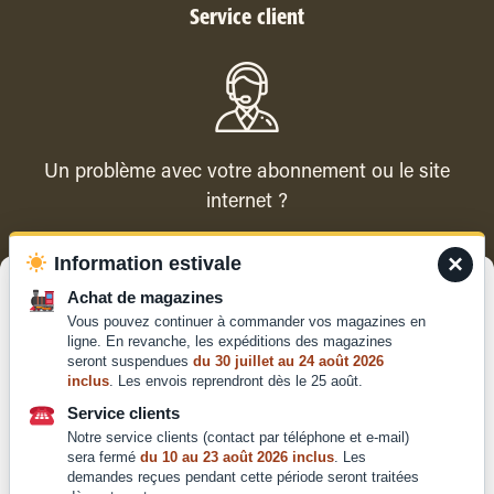
Service client
Un problème avec votre abonnement ou le site
internet ?
×
Information estivale
Contacter le service client
Gérer le consentement
Achat de magazines
Vous pouvez continuer à commander vos magazines en
Pour offrir les meilleures expériences, nous utilisons des technologies
ligne. En revanche, les expéditions des magazines
telles que les cookies pour stocker et/ou accéder aux informations des
seront suspendues
du 30 juillet au 24 août 2026
appareils. Le fait de consentir à ces technologies nous permettra de
inclus
. Les envois reprendront dès le 25 août.
traiter des données telles que le comportement de navigation ou les ID
Qui sommes-nous ?
uniques sur ce site. Le fait de ne pas consentir ou de retirer son
Service clients
Mentions légales
consentement peut avoir un effet négatif sur certaines caractéristiques
Notre service clients (contact par téléphone et e-mail)
et fonctions.
Conditions générales de
sera fermé
du 10 au 23 août 2026 inclus
. Les
vente et d'utilisation
demandes reçues pendant cette période seront traitées