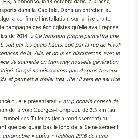
(PS) a annoncé, le 18 octobre dans la presse,
nsports dans la Capitale. Dans un entretien au
, a confirmé l’installation, sur la rive droite,
e campagne des écologistes qu'elle avait reprise
les de 2014.
« Ce transport propre permettra une
, soit par les quais hauts, soit par la rue de Rivoli.
services de la Ville, et nous en discuterons avec le
police. Je souhaite un tramway nouvelle génération,
protégé. Ce qui ne nécessitera pas de gros travaux
ûts et permettra d'aller très vite : il sera en service
cé qu’elle présenterait
« au prochain conseil de
ation de la voie Georges-Pompidou de 3,3 km (sur
u tunnel des Tuileries (Ier arrondissement) au
sant que ces quais bas le long de la Seine seraient
ic automobile »
après
« l'édition 2016 de Paris