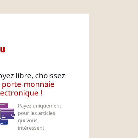
nu
oyez libre, choissez
e porte-monnaie
lectronique !
Payez uniquement
pour les articles
qui vous
intéressent