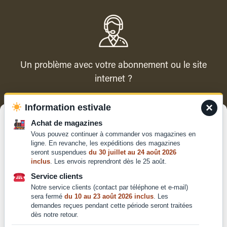
Un problème avec votre abonnement ou le site
internet ?
×
Information estivale
Contacter le service client
Gérer le consentement
Achat de magazines
Vous pouvez continuer à commander vos magazines en
Pour offrir les meilleures expériences, nous utilisons des technologies
ligne. En revanche, les expéditions des magazines
telles que les cookies pour stocker et/ou accéder aux informations des
seront suspendues
du 30 juillet au 24 août 2026
appareils. Le fait de consentir à ces technologies nous permettra de
inclus
. Les envois reprendront dès le 25 août.
traiter des données telles que le comportement de navigation ou les ID
Qui sommes-nous ?
uniques sur ce site. Le fait de ne pas consentir ou de retirer son
Service clients
Mentions légales
consentement peut avoir un effet négatif sur certaines caractéristiques
Notre service clients (contact par téléphone et e-mail)
et fonctions.
Conditions générales de
sera fermé
du 10 au 23 août 2026 inclus
. Les
vente et d'utilisation
demandes reçues pendant cette période seront traitées
dès notre retour.
Politique de
Accepter