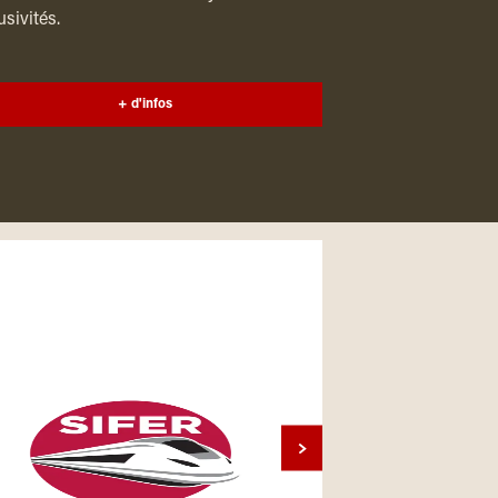
usivités.
+ d'infos