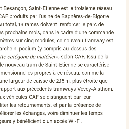
t Besançon, Saint-Etienne est le troisième réseau
CAF produits par l’usine de Bagnères-de-Bigorre
u total, 16 rames doivent renforcer le parc de
les prochains mois, dans le cadre d’une commande
 mètres sur cinq modules, ce nouveau tramway est
marche ni podium (y compris au-dessus des
te catégorie de matériel »,
selon CAF. Issu de la
e nouveau tram de Saint-Etienne se caractérise
dimensionnelles propres à ce réseau, comme la
 une largeur de caisse de 2,15 m, plus étroite que
r rapport aux précédents tramways Vevey-Alsthom,
x véhicules CAF se distinguent par leur
ciliter les retournements, et par la présence de
éliorer les échanges, voire diminuer les temps
ageurs y bénéficient d’un accès Wi-Fi.