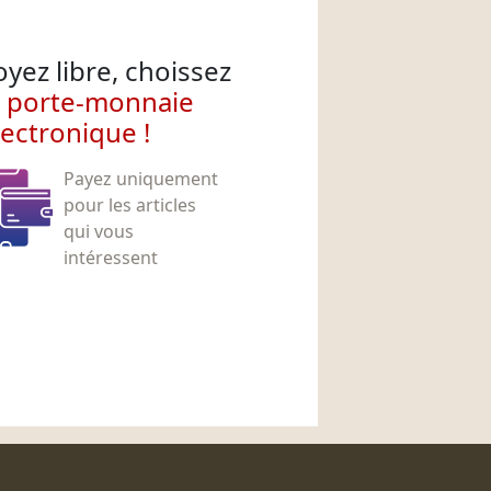
oyez libre, choissez
e porte-monnaie
lectronique !
Payez uniquement
pour les articles
qui vous
intéressent