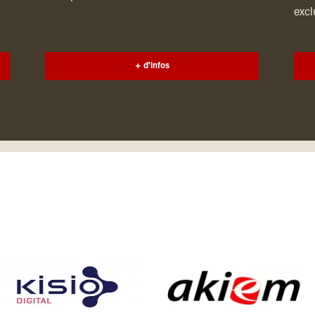
excl
+ d'infos